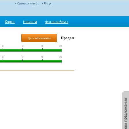
Сменить город
Вход
Карта
Новости
Фотоальбомы
Продам
Дать объявление
0
0
0
≥0
0
0
0
≥0