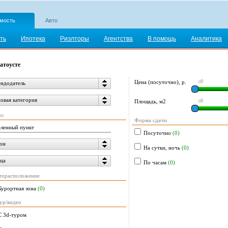
мость
Авто
ть
Ипотека
Риэлторы
Агентства
В помощь
Аналитика
атоусте
≤0
Цена (посуточно), р.
ндодатель
овая категория
≤0
Площадь, м2
ес
Форма сдачи
еленный пункт
Посуточно
(0)
он
На сутки, ночь
(0)
ца
По часам
(0)
торасположение
Курортная зона
(0)
ур/видео
С 3d-туром