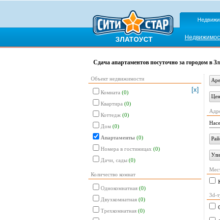
Недвижи
Недвижимос
ЗЛАТОУСТ
Сдача апартаментов посуточно за городом в Зл
Объект недвижимости
Аре
[x]
Комната
(0)
Цен
Квартира
(0)
Адр
Коттедж
(0)
Нас
Дом
(0)
Апартаменты
(0)
Рай
Номера в гостиницах
(0)
Ули
Дачи, сады
(0)
Мес
Количество комнат
Однокомнатная
(0)
3d-т
Двухкомнатная
(0)
Трехкомнатная
(0)