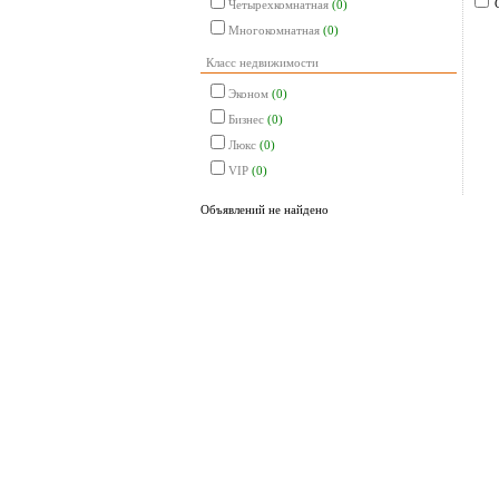
Четырехкомнатная
(0)
Многокомнатная
(0)
Класс недвижимости
Эконом
(0)
Бизнес
(0)
Люкс
(0)
VIP
(0)
Объявлений не найдено